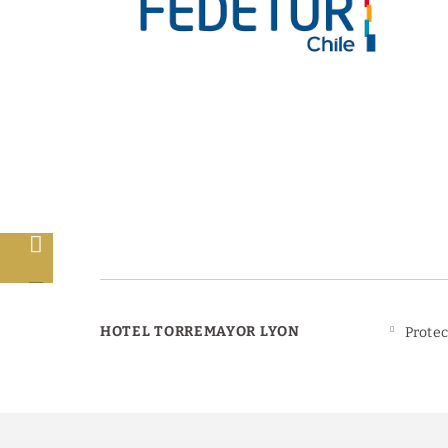
s
HOTEL TORREMAYOR LYON
Protec
Powered by Keytel