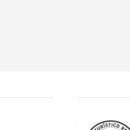
Descubra nuestras ofer
Descubra todas nuestras ofertas especiales.
Disfruta de un plan de noche romántica, reservas de 
momento, descuentos por reservar con antelación y 
promociones.
VER OFERTAS
RESERVAR