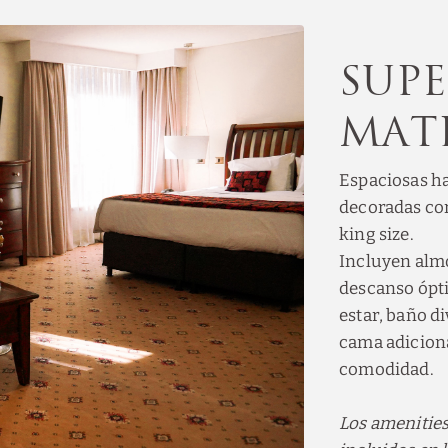
Sup
Mat
Espaciosas h
decoradas co
king size.
Incluyen alm
descanso ópti
estar, baño d
cama adiciona
comodidad.
Los amenities