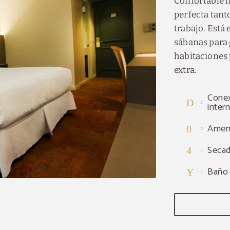
Confortable 
perfecta tant
trabajo. Está
sábanas para
habitaciones
extra.
Conex
inter
Ameni
Secad
Baño 