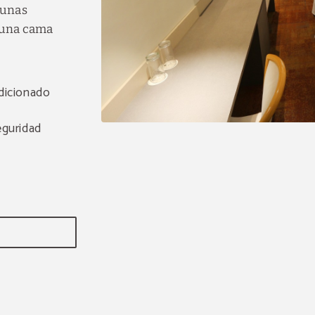
gunas
 una cama
dicionado
eguridad