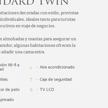
ndard Twin
itaciones decoradas con estilo, provistas
individuales, ideales tanto para turistas
cutivos en viaje de negocios.
n almohadas y mantas para asegurar un
rador, algunas habitaciones ofrecen la
e añadir una cama extra.
ión Wi-fi a
Aire acondicionado
net
ties
Caja de seguridad
or de pelo
TV LCD
tas
privado
último