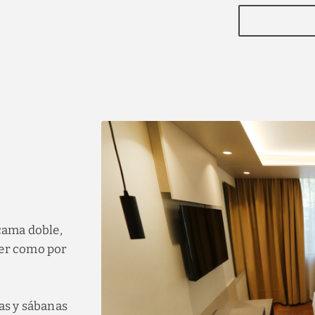
momento, descuentos por reservar con antelación y 
promociones.
VER OFERTAS
RESERVAR
cama doble,
cer como por
as y sábanas