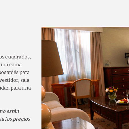
os cuadrados,
 una cama
posapiés para
estidor, sala
cidad para una
 no están
ta los precios