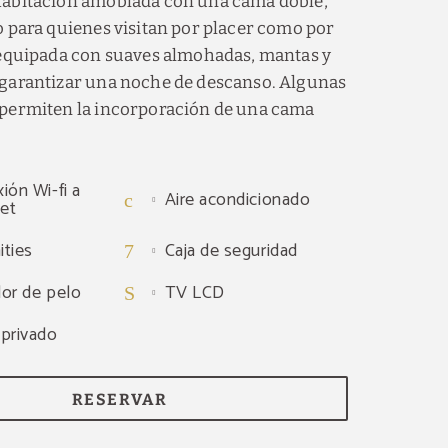
habitación amoblada con una cama doble,
o para quienes visitan por placer como por
 equipada con suaves almohadas, mantas y
 garantizar una noche de descanso. Algunas
 permiten la incorporación de una cama
ión Wi-fi a
Aire acondicionado
net
ties
Caja de seguridad
or de pelo
TV LCD
privado
RESERVAR