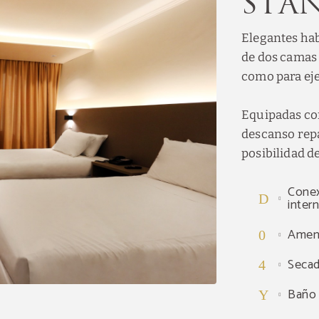
Sta
Elegantes hab
de dos camas 
como para eje
Equipadas co
descanso repa
posibilidad d
Conex
inter
Ameni
Secad
Descubra nuestras ofer
Baño 
Descubra todas nuestras ofertas especiales.
Disfruta de un plan de noche romántica, reservas de 