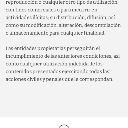
reproducción o cualquier otro tipo de utilización
con fines comerciales o para incurrir en
actividades ilícitas; su distribución, difusión, así
Descubra nuestras
ofertas
como su modificación, alteración, descompilación
o almacenamiento para cualquier finalidad.
Descubra todas nuestras ofertas especiales.
Disfruta de un plan de noche romántica,
reservas de último momento, descuentos
por reservar con antelación y otras
Las entidades propietarias perseguirán el
promociones.
incumplimiento de las anteriores condiciones, así
VER OFERTAS
como cualquier utilización indebida de los
contenidos presentados ejercitando todas las
RESERVAR
acciones civiles y penales que le correspondan.