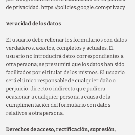
de privacidad: https://policies.google.com/privacy
Descubra nuestras
ofertas
Veracidad de los datos
Descubra todas nuestras ofertas especiales.
El usuario debe rellenar los formularios con datos
Disfruta de un plan de noche romántica,
reservas de último momento, descuentos
por reservar con antelación y otras
verdaderos, exactos, completos y actuales. El
promociones.
usuario no introducirá datos correspondientes a
VER OFERTAS
otra persona; se presumirá que los datos han sido
facilitados por el titular de los mismos. El usuario
RESERVAR
será el único responsable de cualquier daño o
perjuicio, directo o indirecto que pudiera
ocasionar a cualquier persona a causa de la
cumplimentación del formulario con datos
relativos a otra persona.
Derechos de acceso, rectificación, supresión,