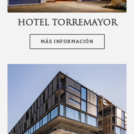
channel.com\/api\/hotels\/3074\/medias\/19#Hotel
Torremayor Lyon_Santiago de Chile_Hotel
Torremayor","name":""}]
Hotel Torremayor