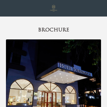
Brochure del Hotel Torremayor Lyon en Santiago de Chile. Web Oficia
BROCHURE
[{"url":"https:\/\/synergy.booking-