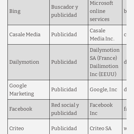
Microsoft
Buscador y
Bing
online
bin
publicidad
services
Casale
Casale Media
Publicidad
cas
Media Inc.
Dailymotion
SA (France)
Dailymotion
Publicidad
dmx
Dailimotion
Inc (EEUU)
Google
Publicidad
Google, Inc
doub
Marketing
Red social y
Facebook
Facebook
fac
publicidad
Inc
Criteo
Publicidad
Criteo SA
webs