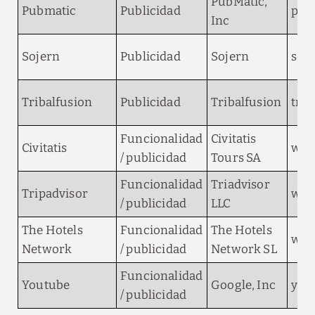
PubMatic,
Pubmatic
Publicidad
pub
Inc
Sojern
Publicidad
Sojern
soj
Tribalfusion
Publicidad
Tribalfusion
trib
Funcionalidad
Civitatis
Civitatis
www
/ publicidad
Tours SA
Funcionalidad
Triadvisor
Tripadvisor
www
/ publicidad
LLC
The Hotels
Funcionalidad
The Hotels
www
Network
/ publicidad
Network SL
Funcionalidad
Youtube
Google, Inc
you
/ publicidad