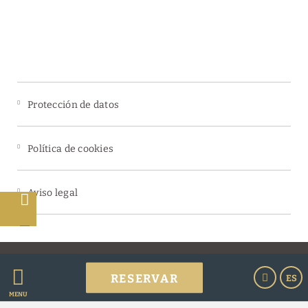
Protección de datos
Política de cookies
Aviso legal
s
Powered by Keytel
RESERVAR
ES
Compra segura
MENÚ