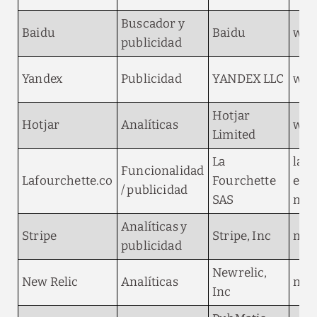
Buscador y
Baidu
Baidu
web
publicidad
Yandex
Publicidad
YANDEX LLC
web
Hotjar
Hotjar
Analíticas
webs
Limited
La
laf
Funcionalidad
Lafourchette.co
Fourchette
elte
/ publicidad
SAS
mod
Analíticas y
Stripe
Stripe, Inc
m.s
publicidad
Newrelic,
New Relic
Analíticas
nr-d
Inc