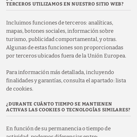
TERCEROS UTILIZAMOS EN NUESTRO SITIO WEB?
Incluimos funciones de terceros: analíticas,
mapas, botones sociales, información sobre
turismo, publicidad comportamental, y otras.
Descubra nuestras
Algunas de estas funciones son proporcionadas
ofertas
por terceros ubicados fuera de la Unión Europea.
Descubra todas nuestras ofertas especiales.
Disfruta de un plan de noche romántica,
reservas de último momento, descuentos
por reservar con antelación y otras
Para información más detallada, incluyendo
promociones.
finalidades y garantías, consulta el apartado: lista
VER OFERTAS
de cookies.
RESERVAR
¿DURANTE CUÁNTO TIEMPO SE MANTIENEN
ACTIVAS LAS COOKIES O TECNOLOGÍAS SIMILARES?
En función de su permanencia o tiempo de
actividad, podemos diferenciar entre: