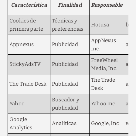
Característica
Finalidad
Responsable
Cookies de
Técnicas y
Hotusa
boo
primera parte
preferencias
AppNexus
Appnexus
Publicidad
adn
Inc.
FreeWheel
StickyAdsTV
Publicidad
ads.
Media, Inc.
The Trade
The Trade Desk
Publicidad
adsr
Desk
Buscador y
Yahoo
Yahoo Inc.
ana
publicidad
Google
Analíticas
Google, Inc
web
Analytics