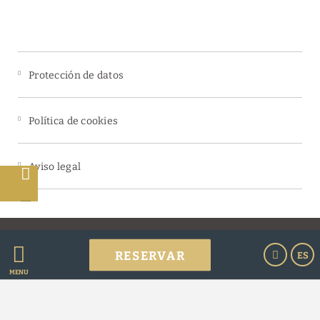
Protección de datos
Política de cookies
Aviso legal
s
Powered by Keytel
RESERVAR
ES
Compra segura
MENÚ