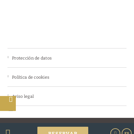
Protección de datos
Política de cookies
Aviso legal
s
Powered by Keytel
RESERVAR
ES