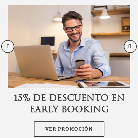
Descubra nuestras
ofertas
Descubra todas nuestras ofertas especiales.
Disfruta de un plan de noche romántica,
reservas de último momento, descuentos
por reservar con antelación y otras
promociones.
VER OFERTAS
15% de descuento en
RESERVAR
Early Booking