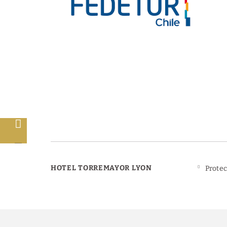
s
HOTEL TORREMAYOR LYON
Protec
Powered by Keytel