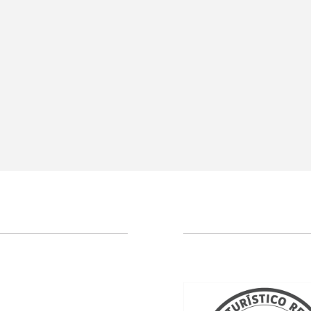
Descubra nuestras ofer
Descubra todas nuestras ofertas especiales.
Disfruta de un plan de noche romántica, reservas de 
momento, descuentos por reservar con antelación y 
promociones.
VER OFERTAS
RESERVAR