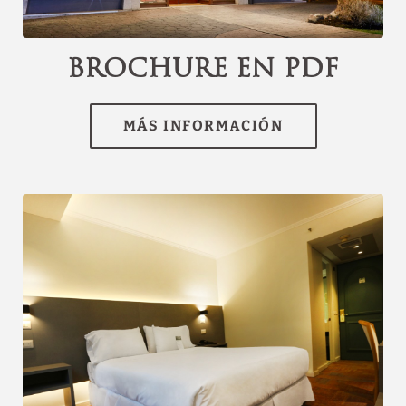
channel.com\/api\/hotels\/3074\/medias\/19#Hotel
Torremayor Lyon_Santiago de Chile_Brochure en
pdf","name":""}]
Brochure en pdf