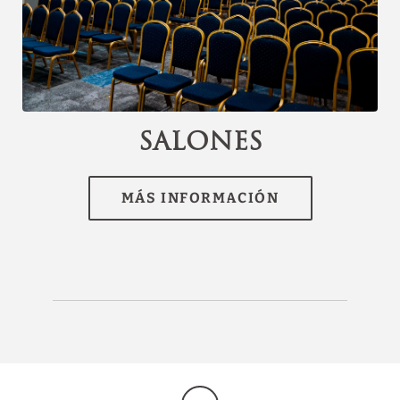
RESERVAR
[{"url":"https:\/\/synergy.booking-
channel.com\/api\/hotels\/3074\/medias\/198#Hotel
Torremayor Lyon_Santiago de Chile_Salones","name":""}]
Salones