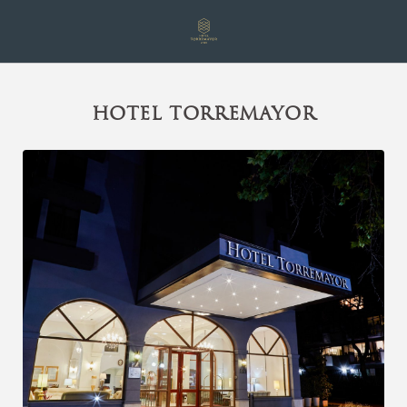
Hotel Torremayor del Hotel Torremayor Lyon en Santiago de Chile. We
HOTEL TORREMAYOR
[{"url":"https:\/\/synergy.booking-