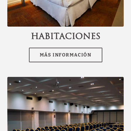
[{"url":"https:\/\/synergy.booking-
channel.com\/api\/hotels\/3074\/medias\/31#Hotel
Torremayor Lyon_Santiago de
Chile_Habitaciones","name":""}]
Habitaciones
Descubra nuestras
ofertas
Descubra todas nuestras ofertas especiales.
Disfruta de un plan de noche romántica,
reservas de último momento, descuentos
por reservar con antelación y otras
promociones.
VER OFERTAS