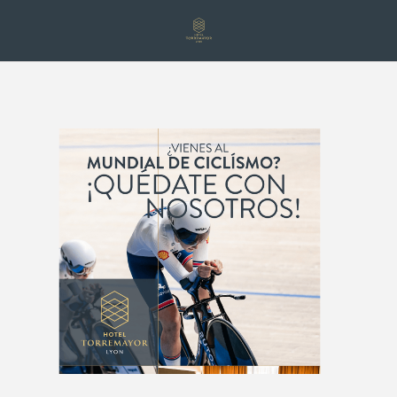
Santiago Se Alista Para El Campeonato Mundial De Ciclismo En Pista T