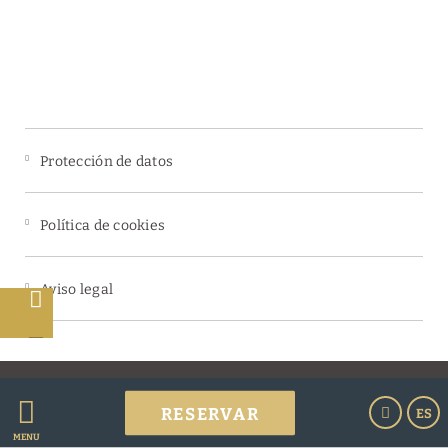
Protección de datos
Política de cookies
Aviso legal
s
Powered by Keytel
RESERVAR
ES
Compra segura
MENÚ