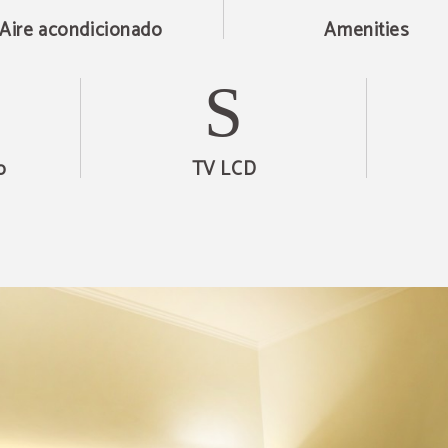
Aire acondicionado
Amenities
o
TV LCD
Descubra nuestras ofer
Descubra todas nuestras ofertas especiales.
Disfruta de un plan de noche romántica, reservas de 
momento, descuentos por reservar con antelación y 
promociones.
VER OFERTAS
RESERVAR